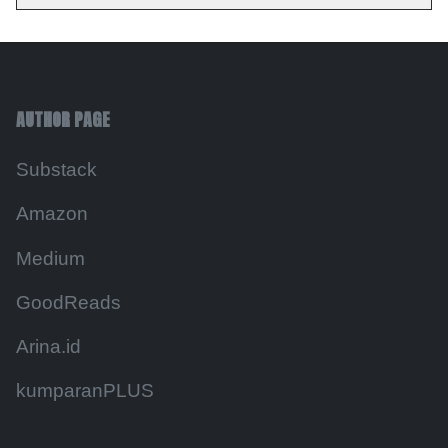
AUTHOR PAGE
Substack
Amazon
Medium
GoodReads
Arina.id
kumparanPLUS