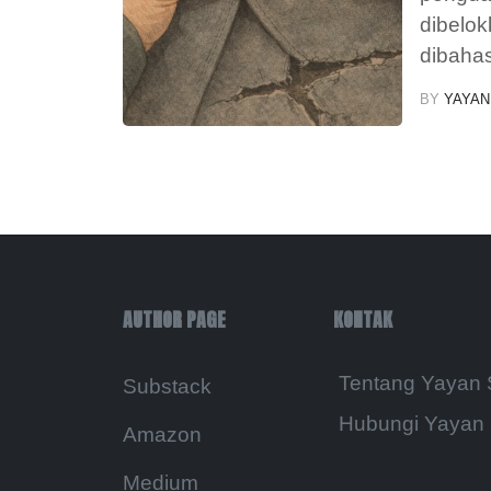
dibelok
dibahas
BY
YAYAN
AUTHOR PAGE
KONTAK
Tentang Yayan
Substack
Hubungi Yayan
Amazon
Medium