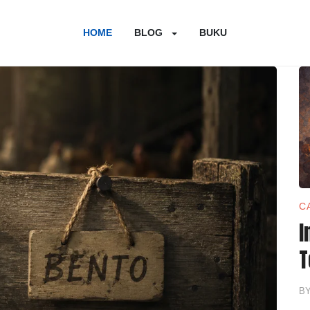
HOME
BLOG
BUKU
C
I
T
B