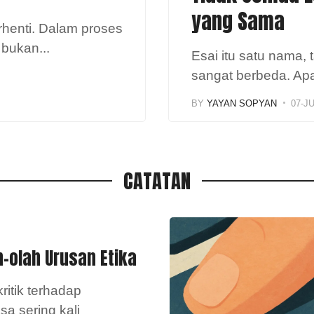
yang Sama
henti. Dalam proses
n bukan
...
Esai itu satu nama, 
sangat berbeda. Ap
BY
YAYAN SOPYAN
07-J
CATATAN
-olah Urusan Etika
kritik terhadap
a sering kali