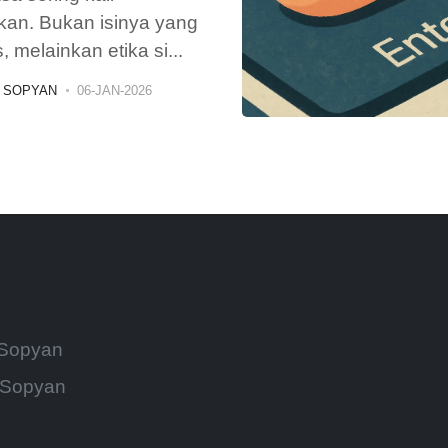
kan. Bukan isinya yang
, melainkan etika si
...
 SOPYAN
06-JAN-2026
 Sopyan
 Sopyan