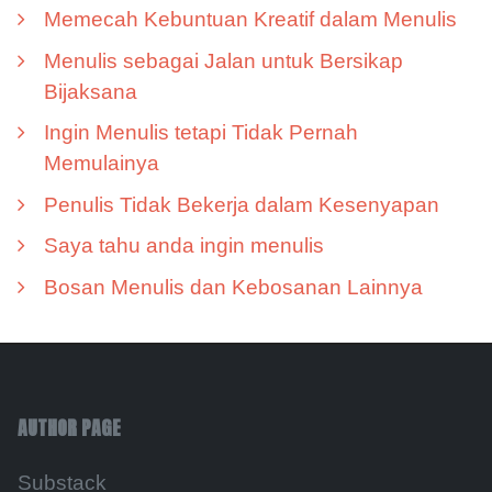
Memecah Kebuntuan Kreatif dalam Menulis
Menulis sebagai Jalan untuk Bersikap
Bijaksana
Ingin Menulis tetapi Tidak Pernah
Memulainya
Penulis Tidak Bekerja dalam Kesenyapan
Saya tahu anda ingin menulis
Bosan Menulis dan Kebosanan Lainnya
AUTHOR PAGE
Substack