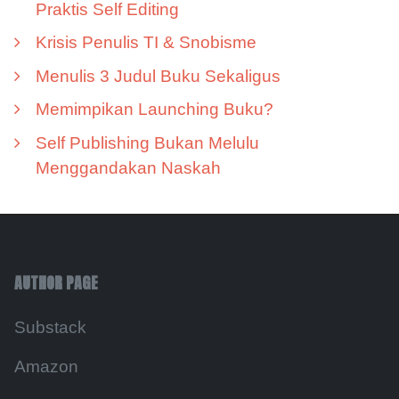
Praktis Self Editing
Krisis Penulis TI & Snobisme
Menulis 3 Judul Buku Sekaligus
Memimpikan Launching Buku?
Self Publishing Bukan Melulu
Menggandakan Naskah
AUTHOR PAGE
Substack
Amazon