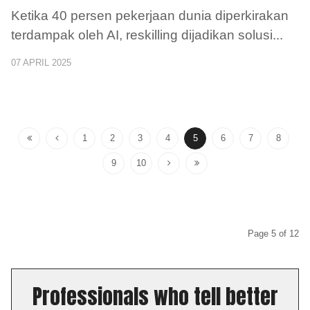
Ketika 40 persen pekerjaan dunia diperkirakan
terdampak oleh AI, reskilling dijadikan solusi
...
07 APRIL 2025
1
2
3
4
5
6
7
8
9
10
Page 5 of 12
Professionals who tell better